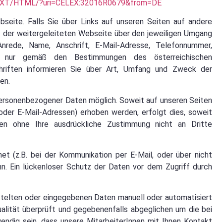
DE/TXT/HTML/?uri=CELEX:32016R0679&from=DE
seite. Falls Sie über Links auf unseren Seiten auf andere
uf der weitergeleiteten Webseite über den jeweiligen Umgang
nrede, Name, Anschrift, E-Mail-Adresse, Telefonnummer,
s nur gemäß den Bestimmungen des österreichischen
hriften informieren Sie über Art, Umfang und Zweck der
en.
personenbezogener Daten möglich. Soweit auf unseren Seiten
der E-Mail-Adressen) erhoben werden, erfolgt dies, soweit
den ohne Ihre ausdrückliche Zustimmung nicht an Dritte
et (z.B. bei der Kommunikation per E-Mail, oder über nicht
n. Ein lückenloser Schutz der Daten vor dem Zugriff durch
telten oder eingegebenen Daten manuell oder automatisiert
lität überprüft und gegebenenfalls abgeglichen um die bei
endig sein, dass unsere MitarbeiterInnen mit Ihnen Kontakt