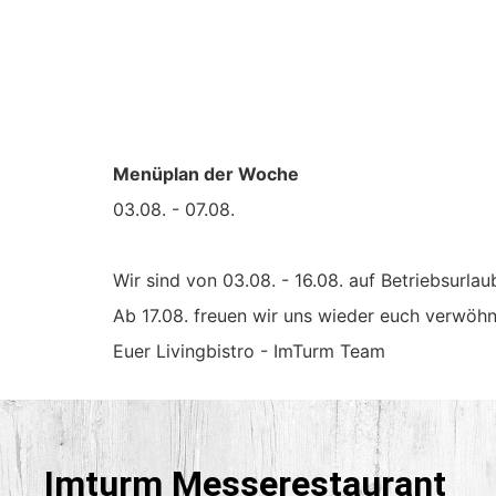
Telefon: +43 7242 9392 5050 E-Mail: essen@imturm.at
Menüplan der Woche
03.08. - 07.08.
Wir sind von 03.08. - 16.08. auf Betriebsurlau
Ab 17.08. freuen wir uns wieder euch verwöhn
Euer Livingbistro - ImTurm Team
Imturm Messerestaurant