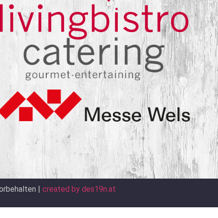
orbehalten |
created by des19n.at