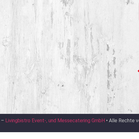
t –
Livingbistro Event-, und Messecatering GmbH
• Alle Rechte v